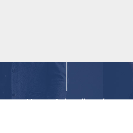
Naucz się handlować.
gdziekolwiek. W każdej
chwili. Za darmo.