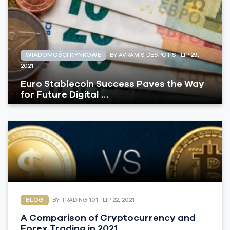
WIADOMOŚCI RYNKOWE
BY AVRAMIS DESPOTIS
LIP 29,
2021
Euro Stablecoin Success Paves the Way
for Future Digital …
BLOG
BY TRADING 101
LIP 22, 2021
A Comparison of Cryptocurrency and
Forex Trading in 2021