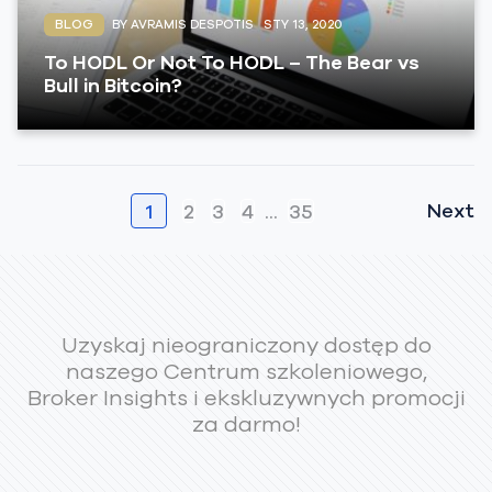
BLOG
BY AVRAMIS DESPOTIS
STY 13, 2020
To HODL Or Not To HODL – The Bear vs
Bull in Bitcoin?
Next
1
2
3
4
...
35
Uzyskaj nieograniczony dostęp do
naszego Centrum szkoleniowego,
Broker Insights i ekskluzywnych promocji
za darmo!