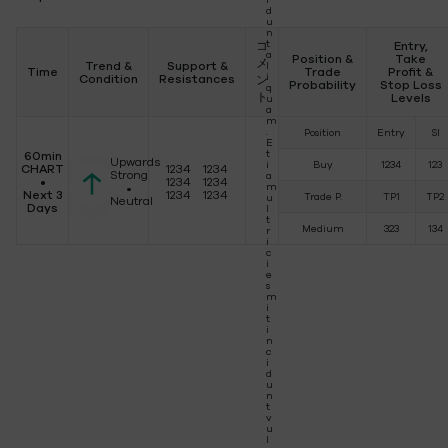
d
u
n
t
コ
Entry,
a
Position &
Take
メ
Trend &
Support &
l
Time
Trade
Profit &
i
Condition
Resistances
ン
Probability
Stop Loss
q
ト
Levels
u
a
m
.
Position
Entry
Sl
E
t
60min
Upwards
i
Buy
1234
123
CHART
1234 1234
Strong
a
•
1234 1234
•
m
Next 3
1234 1234
Trade P.
TP1
TP2
u
Neutral
Days
l
t
Medium
323
134
r
i
c
i
e
s
m
i
t
i
n
c
i
d
u
n
t
v
u
l