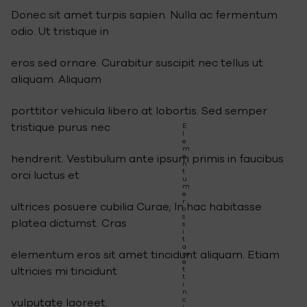
Donec sit amet turpis sapien. Nulla ac fermentum
odio. Ut tristique in
eros sed ornare. Curabitur suscipit nec tellus ut
aliquam. Aliquam
porttitor vehicula libero at lobortis. Sed semper
tristique purus nec
E
l
e
m
e
hendrerit. Vestibulum ante ipsum primis in faucibus
n
t
orci luctus et
u
m
e
r
ultrices posuere cubilia Curae; In hac habitasse
o
s
platea dictumst. Cras
s
i
t
a
elementum eros sit amet tincidunt aliquam. Etiam
m
e
ultricies mi tincidunt
t
t
i
n
c
vulputate laoreet.
i